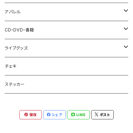
アパレル
Tシャツ
CD・DVD・書籍
パーカー
CD
ライブグッズ
バッグ
DVD・Blu-ray
ペンライト
チェキ
雑誌・写真集
タオル
ステッカー
その他
保存
シェア
LINE
ポスト