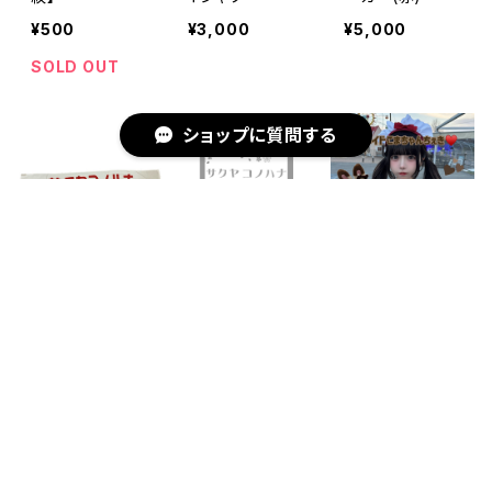
¥500
¥3,000
¥5,000
SOLD OUT
ショップに質問する
スポーツタオル
ペンライト(本体
ランダムチェ
キーワードから探す
+シート)
キ〜メイドこまち
¥2,500
ゃんちぇき～【水
¥3,500
¥2,000
城 こま】
SOLD OUT
カテゴリから探す