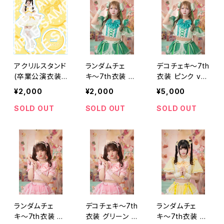
アクリルスタンド
ランダムチェ
デコチェキ～7th
(卒業公演衣装)
キ〜7th衣装 ピ
衣装 ピンク ve
【月見 める】
ンク ver.～【山
r.～【山田 雛】
¥2,000
¥2,000
¥5,000
田 雛】
SOLD OUT
SOLD OUT
SOLD OUT
ランダムチェ
デコチェキ～7th
ランダムチェ
キ〜7th衣装 グ
衣装 グリーン v
キ〜7th衣装 パ