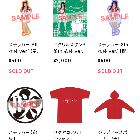
ステッカー(8th
アクリルスタンド
ステッカー(8th
衣装 ver.)【星野
(8th 衣装 ver.)
衣装 ver.)【櫻井
あみ】
【山田 雛】
さり】
¥500
¥2,000
¥500
SOLD OUT
SOLD OUT
ステッカー【家
サクヤコノハナ
ジップアップパ
紋】
Ｔシャツ
ーカー(赤)