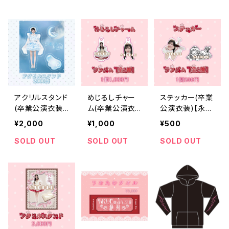
アクリルスタンド
めじるしチャー
ステッカー(卒業
(卒業公演衣装)
ム(卒業公演衣
公演衣装)【永井
【水城 こま】
装)【永井 里桜】
里桜】
¥2,000
¥1,000
¥500
SOLD OUT
SOLD OUT
SOLD OUT