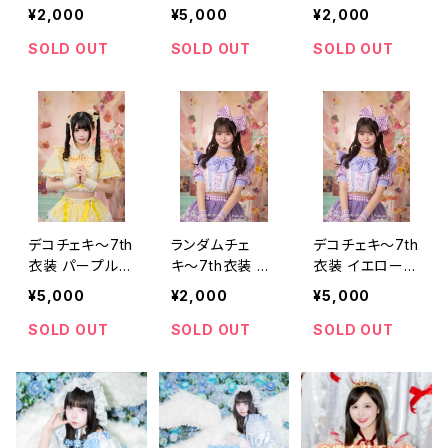
リーン ver.～
er.～【坂井 真
ープル ver.～
¥2,000
¥5,000
¥2,000
【坂井 真彩】
彩】
【月見 める】
SOLD OUT
SOLD OUT
SOLD OUT
デコチェキ～7th
ランダムチェ
デコチェキ～7th
衣装 パープル v
キ〜7th衣装 イ
衣装 イエロー v
er..～【月見 め
エロー ver.～
er.～【櫻井 さ
¥5,000
¥2,000
¥5,000
る】
【櫻井 さり】
り】
SOLD OUT
SOLD OUT
SOLD OUT