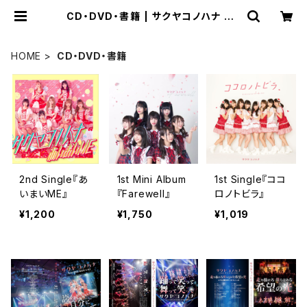
CD・DVD・書籍 | サクヤコノハナ off
icial ショップ
HOME
CD・DVD・書籍
2nd Single『あ
1st Mini Album
1st Single『ココ
いまいME』
『Farewell』
ロノトビラ』
¥1,200
¥1,750
¥1,019