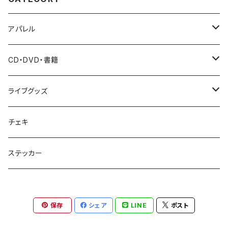
アパレル
Tシャツ
CD・DVD・書籍
パーカー
CD
ライブグッズ
バッグ
DVD・Blu-ray
ペンライト
チェキ
雑誌・写真集
タオル
ステッカー
その他
保存
シェア
LINE
ポスト