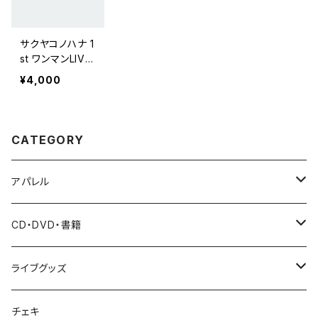
サクヤコノハナ 1
st ワンマンLIVE
DVD
¥4,000
CATEGORY
アパレル
Tシャツ
CD・DVD・書籍
パーカー
CD
ライブグッズ
バッグ
DVD・Blu-ray
ペンライト
チェキ