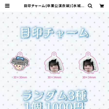
目印チャーム(卒業公演衣装)【水城 こ
ま】 | サクヤコノハナ official ショッ
プ