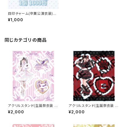
目印チャーム(卒業公演衣装)
【水城 こま】
¥1,000
同じカテゴリの商品
アクリルスタンド(生誕祭衣装 2
アクリルスタンド(生誕祭衣装 2
026 ver.)【櫻井 さり】
026 ver.)【神楽 いのり】
¥2,000
¥2,000