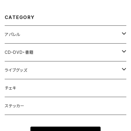
CATEGORY
アパレル
Tシャツ
CD・DVD・書籍
パーカー
CD
ライブグッズ
バッグ
DVD・Blu-ray
ペンライト
チェキ
雑誌・写真集
タオル
ステッカー
その他