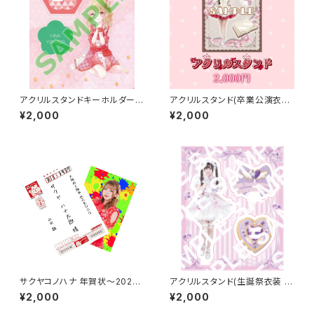
アクリルスタンドキーホルダー
アクリルスタンド(卒業公演衣装)
(イラスト ver.)【山田 雛】
【永井 里桜】
¥2,000
¥2,000
サクヤコノハナ 年賀状〜202
アクリルスタンド(生誕祭衣装 2
2〜【山田 雛】
026 ver.)【櫻井 さり】
¥2,000
¥2,000