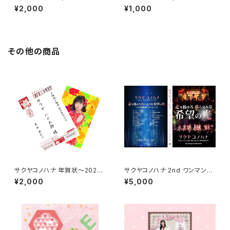
r.)【月見 める】
装)【永井 里桜】
¥2,000
¥1,000
その他の商品
サクヤコノハナ 年賀状〜202
サクヤコノハナ 2nd ワンマンLI
2〜【髙田 あかり】
VE DVD
¥2,000
¥5,000