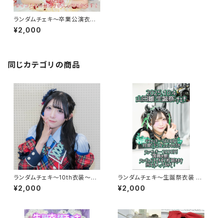
ランダムチェキ〜卒業公演衣装
～【永井 里桜】
¥2,000
同じカテゴリの商品
ランダムチェキ〜10th衣装～
ランダムチェキ〜生誕祭衣装 20
【山田 雛】
25 ver.～【山田 雛】
¥2,000
¥2,000