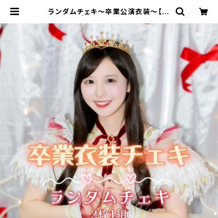
ランダムチェキ〜卒業公演衣装～【永
井 里桜】 | サクヤコノハナ official
ショップ