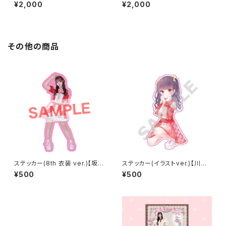
26 ver.～【神楽 いのり】
25 ver.～【星野 あみ】
¥2,000
¥2,000
その他の商品
ステッカー(8th 衣装 ver.)【坂
ステッカー(イラストver.)【川口
井 真彩】
星】
¥500
¥500