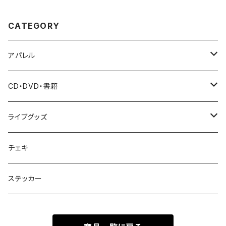
CATEGORY
アパレル
Tシャツ
CD・DVD・書籍
パーカー
CD
ライブグッズ
バッグ
DVD・Blu-ray
ペンライト
チェキ
雑誌・写真集
タオル
ステッカー
その他