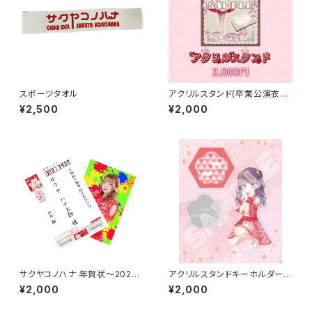
スポーツタオル
アクリルスタンド(卒業公演衣装)
【永井 里桜】
¥2,500
¥2,000
サクヤコノハナ 年賀状〜202
アクリルスタンドキーホルダー
2〜【山田 雛】
(イラスト ver.)【川口 星】
¥2,000
¥2,000